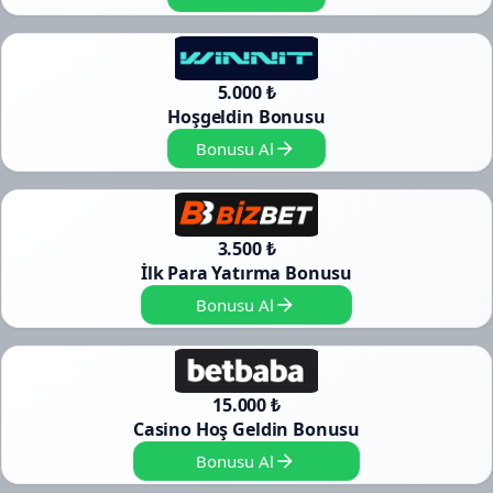
5.000 ₺
Hoşgeldin Bonusu
Bonusu Al
3.500 ₺
İlk Para Yatırma Bonusu
Bonusu Al
15.000 ₺
Casino Hoş Geldin Bonusu
Bonusu Al