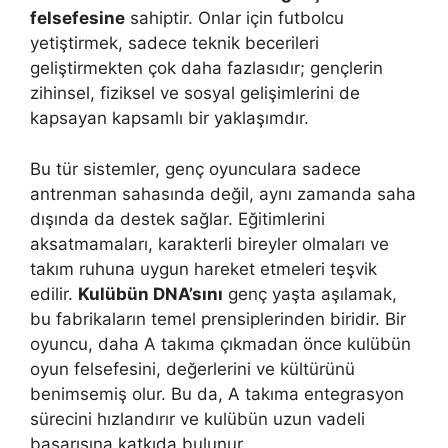
felsefesine
sahiptir. Onlar için futbolcu
yetiştirmek, sadece teknik becerileri
geliştirmekten çok daha fazlasıdır; gençlerin
zihinsel, fiziksel ve sosyal gelişimlerini de
kapsayan kapsamlı bir yaklaşımdır.
Bu tür sistemler, genç oyunculara sadece
antrenman sahasında değil, aynı zamanda saha
dışında da destek sağlar. Eğitimlerini
aksatmamaları, karakterli bireyler olmaları ve
takım ruhuna uygun hareket etmeleri teşvik
edilir.
Kulübün DNA’sını
genç yaşta aşılamak,
bu fabrikaların temel prensiplerinden biridir. Bir
oyuncu, daha A takıma çıkmadan önce kulübün
oyun felsefesini, değerlerini ve kültürünü
benimsemiş olur. Bu da, A takıma entegrasyon
sürecini hızlandırır ve kulübün uzun vadeli
başarısına katkıda bulunur.