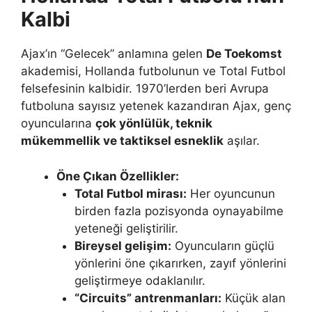
Kalbi
Ajax’ın “Gelecek” anlamına gelen
De Toekomst
akademisi, Hollanda futbolunun ve Total Futbol
felsefesinin kalbidir. 1970’lerden beri Avrupa
futboluna sayısız yetenek kazandıran Ajax, genç
oyuncularına
çok yönlülük, teknik
mükemmellik ve taktiksel esneklik
aşılar.
Öne Çıkan Özellikler:
Total Futbol mirası:
Her oyuncunun
birden fazla pozisyonda oynayabilme
yeteneği geliştirilir.
Bireysel gelişim:
Oyuncuların güçlü
yönlerini öne çıkarırken, zayıf yönlerini
geliştirmeye odaklanılır.
“Circuits” antrenmanları:
Küçük alan