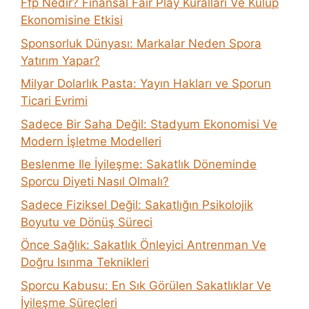
Ffp Nedir? Finansal Fair Play Kuralları Ve Kulüp
Ekonomisine Etkisi
Sponsorluk Dünyası: Markalar Neden Spora
Yatırım Yapar?
Milyar Dolarlık Pasta: Yayın Hakları ve Sporun
Ticari Evrimi
Sadece Bir Saha Değil: Stadyum Ekonomisi Ve
Modern İşletme Modelleri
Beslenme Ile İyileşme: Sakatlık Döneminde
Sporcu Diyeti Nasıl Olmalı?
Sadece Fiziksel Değil: Sakatlığın Psikolojik
Boyutu ve Dönüş Süreci
Önce Sağlık: Sakatlık Önleyici Antrenman Ve
Doğru Isınma Teknikleri
Sporcu Kabusu: En Sık Görülen Sakatlıklar Ve
İyileşme Süreçleri