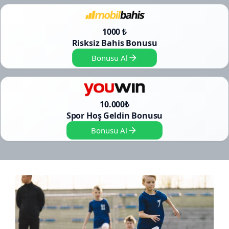
1000 ₺
Risksiz Bahis Bonusu
Bonusu Al
10.000₺
Spor Hoş Geldin Bonusu
Bonusu Al