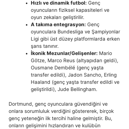
Hızlı ve dinamik futbol:
Genç
oyuncuların fiziksel kapasiteleri ve
oyun zekaları geliştirilir.
A takıma entegrasyon:
Genç
oyunculara Bundesliga ve Şampiyonlar
Ligi gibi üst düzey platformlarda erken
şans tanınır.
İkonik Mezunlar/Gelişenler:
Mario
Götze, Marco Reus (altyapıdan geldi),
Ousmane Dembélé (genç yaşta
transfer edildi), Jadon Sancho, Erling
Haaland (genç yaşta transfer edildi ve
geliştirildi), Jude Bellingham.
Dortmund, genç oyunculara güvendiğini ve
onlara sorumluluk verdiğini göstererek, birçok
genç yeteneğin ilk tercihi haline gelmiştir. Bu,
onların gelişimini hızlandıran ve kulübün