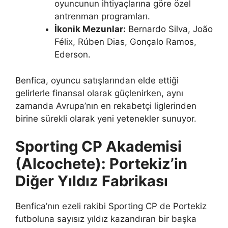
oyuncunun ihtiyaçlarına göre özel
antrenman programları.
İkonik Mezunlar:
Bernardo Silva, João
Félix, Rúben Dias, Gonçalo Ramos,
Ederson.
Benfica, oyuncu satışlarından elde ettiği
gelirlerle finansal olarak güçlenirken, aynı
zamanda Avrupa’nın en rekabetçi liglerinden
birine sürekli olarak yeni yetenekler sunuyor.
Sporting CP Akademisi
(Alcochete): Portekiz’in
Diğer Yıldız Fabrikası
Benfica’nın ezeli rakibi Sporting CP de Portekiz
futboluna sayısız yıldız kazandıran bir başka