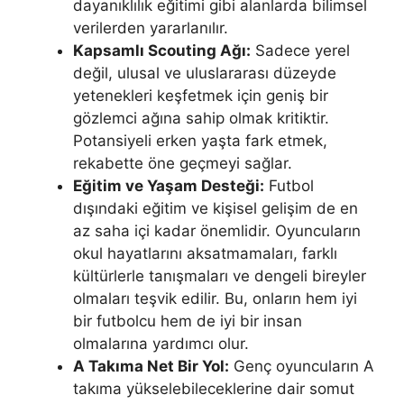
dayanıklılık eğitimi gibi alanlarda bilimsel
verilerden yararlanılır.
Kapsamlı Scouting Ağı:
Sadece yerel
değil, ulusal ve uluslararası düzeyde
yetenekleri keşfetmek için geniş bir
gözlemci ağına sahip olmak kritiktir.
Potansiyeli erken yaşta fark etmek,
rekabette öne geçmeyi sağlar.
Eğitim ve Yaşam Desteği:
Futbol
dışındaki eğitim ve kişisel gelişim de en
az saha içi kadar önemlidir. Oyuncuların
okul hayatlarını aksatmamaları, farklı
kültürlerle tanışmaları ve dengeli bireyler
olmaları teşvik edilir. Bu, onların hem iyi
bir futbolcu hem de iyi bir insan
olmalarına yardımcı olur.
A Takıma Net Bir Yol:
Genç oyuncuların A
takıma yükselebileceklerine dair somut