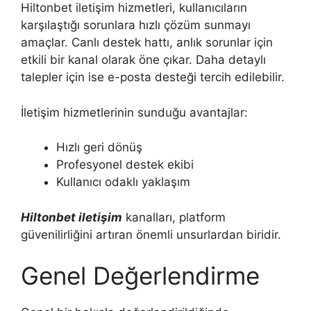
Hiltonbet iletişim hizmetleri, kullanıcıların
karşılaştığı sorunlara hızlı çözüm sunmayı
amaçlar. Canlı destek hattı, anlık sorunlar için
etkili bir kanal olarak öne çıkar. Daha detaylı
talepler için ise e-posta desteği tercih edilebilir.
İletişim hizmetlerinin sunduğu avantajlar:
Hızlı geri dönüş
Profesyonel destek ekibi
Kullanıcı odaklı yaklaşım
Hiltonbet iletişim
kanalları, platform
güvenilirliğini artıran önemli unsurlardan biridir.
Genel Değerlendirme