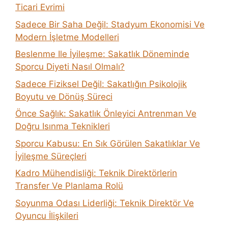
Ticari Evrimi
Sadece Bir Saha Değil: Stadyum Ekonomisi Ve
Modern İşletme Modelleri
Beslenme Ile İyileşme: Sakatlık Döneminde
Sporcu Diyeti Nasıl Olmalı?
Sadece Fiziksel Değil: Sakatlığın Psikolojik
Boyutu ve Dönüş Süreci
Önce Sağlık: Sakatlık Önleyici Antrenman Ve
Doğru Isınma Teknikleri
Sporcu Kabusu: En Sık Görülen Sakatlıklar Ve
İyileşme Süreçleri
Kadro Mühendisliği: Teknik Direktörlerin
Transfer Ve Planlama Rolü
Soyunma Odası Liderliği: Teknik Direktör Ve
Oyuncu İlişkileri