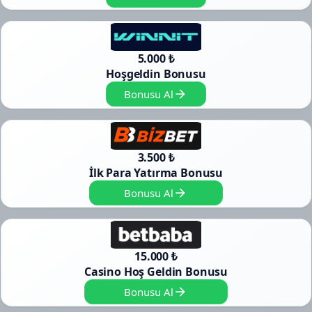
5.000 ₺
Hoşgeldin Bonusu
Bonusu Al
3.500 ₺
İlk Para Yatırma Bonusu
Bonusu Al
15.000 ₺
Casino Hoş Geldin Bonusu
Bonusu Al