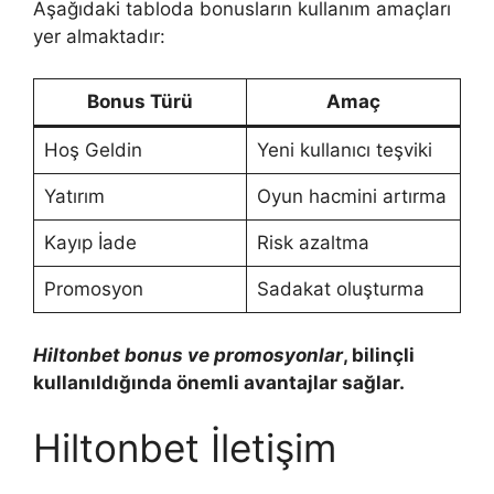
Aşağıdaki tabloda bonusların kullanım amaçları
yer almaktadır:
Bonus Türü
Amaç
Hoş Geldin
Yeni kullanıcı teşviki
Yatırım
Oyun hacmini artırma
Kayıp İade
Risk azaltma
Promosyon
Sadakat oluşturma
Hiltonbet bonus ve promosyonlar
, bilinçli
kullanıldığında önemli avantajlar sağlar.
Hiltonbet İletişim