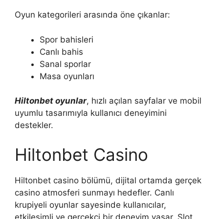
Oyun kategorileri arasında öne çıkanlar:
Spor bahisleri
Canlı bahis
Sanal sporlar
Masa oyunları
Hiltonbet oyunlar
, hızlı açılan sayfalar ve mobil
uyumlu tasarımıyla kullanıcı deneyimini
destekler.
Hiltonbet Casino
Hiltonbet casino bölümü, dijital ortamda gerçek
casino atmosferi sunmayı hedefler. Canlı
krupiyeli oyunlar sayesinde kullanıcılar,
etkileşimli ve gerçekçi bir deneyim yaşar. Slot