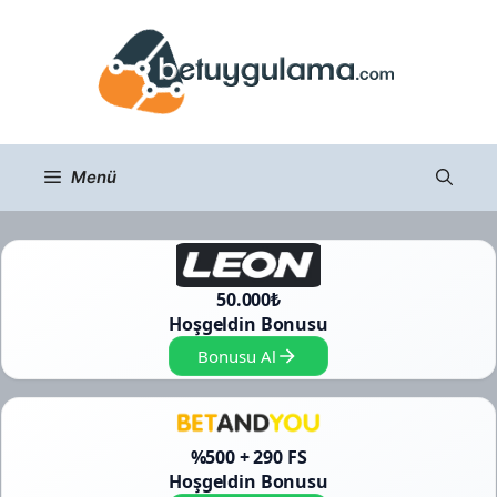
İçeriğe
atla
Menü
50.000₺
Hoşgeldin Bonusu
Bonusu Al
%500 + 290 FS
Hoşgeldin Bonusu