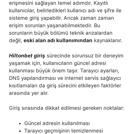
erişmesini sağlayan temel adımdır. Kayıtlı
kullanıcılar, belirledikleri kullanıcı adı ve şifre ile
sisteme giriş yapabilir. Ancak zaman zaman
erişim sorunları yaşanabilmektedir. Bu
sorunların büyük bölümü teknik arızalardan
değil,
eski alan adı kullanımından
kaynaklanır.
Hiltonbet giriş
sürecinde sorunsuz bir deneyim
yaşamak için, kullanıcıların güncel adresi
kullanması büyük önem taşır. Tarayıcı ayarları,
DNS yapılandırması ve internet servis sağlayıcı
kısıtlamaları da giriş sürecini etkileyen faktörler
arasında yer alır.
Giriş sırasında dikkat edilmesi gereken noktalar:
Güncel adresin kullanılması
Tarayıcı geçmişinin temizlenmesi