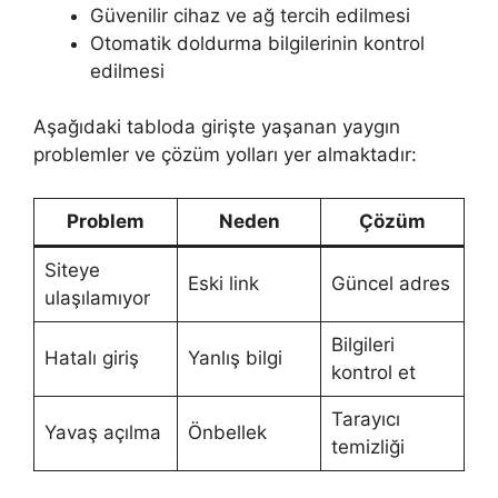
Güvenilir cihaz ve ağ tercih edilmesi
Otomatik doldurma bilgilerinin kontrol
edilmesi
Aşağıdaki tabloda girişte yaşanan yaygın
problemler ve çözüm yolları yer almaktadır:
Problem
Neden
Çözüm
Siteye
Eski link
Güncel adres
ulaşılamıyor
Bilgileri
Hatalı giriş
Yanlış bilgi
kontrol et
Tarayıcı
Yavaş açılma
Önbellek
temizliği