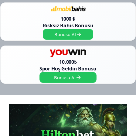
1000 ₺
Risksiz Bahis Bonusu
Bonusu Al
10.000₺
Spor Hoş Geldin Bonusu
Bonusu Al