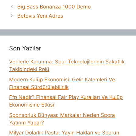
Big Bass Bonanza 1000 Demo
Betovis Yeni Adres
Son Yazılar
Verilerle Korunma: Spor Teknolojilerinin Sakatlık
Takibindeki Rolü
Modern Kulüp Ekonomisi: Gelir Kalemleri Ve
Finansal Sürdürülebilirlik
Ffp Nedir? Finansal Fair Play Kuralları Ve Kulüp
Ekonomisine Etkisi
Sponsorluk Dünyası: Markalar Neden Spora
Yatırım Yapar?
Milyar Dolarlık Pasta: Yayın Hakları ve Sporun