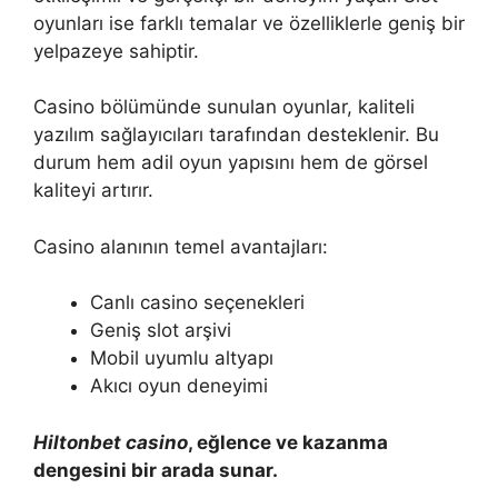
oyunları ise farklı temalar ve özelliklerle geniş bir
yelpazeye sahiptir.
Casino bölümünde sunulan oyunlar, kaliteli
yazılım sağlayıcıları tarafından desteklenir. Bu
durum hem adil oyun yapısını hem de görsel
kaliteyi artırır.
Casino alanının temel avantajları:
Canlı casino seçenekleri
Geniş slot arşivi
Mobil uyumlu altyapı
Akıcı oyun deneyimi
Hiltonbet casino
, eğlence ve kazanma
dengesini bir arada sunar.