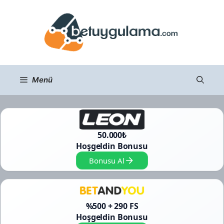
İçeriğe
atla
Menü
50.000₺
Hoşgeldin Bonusu
Bonusu Al
%500 + 290 FS
Hoşgeldin Bonusu