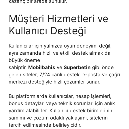
kazanç bir arada sunulur.
Müşteri Hizmetleri ve
Kullanıcı Desteği
Kullanıcılar için yalnızca oyun deneyimi değil,
aynı zamanda hızlı ve etkili destek almak da
büyük öneme
sahiptir.
Mobilbahis
ve
Superbetin
gibi önde
gelen siteler, 7/24 canlı destek, e-posta ve çağrı
merkezi desteğiyle hızlı çözümler sunar.
Bu platformlarda kullanıcılar, hesap işlemleri,
bonus detayları veya teknik sorunları için anlık
yardım alabilirler. Kullanıcı destek birimlerinin
samimi ve çözüm odaklı yaklaşımı, sitelerin
tercih edilmesinde belirleyicidir.