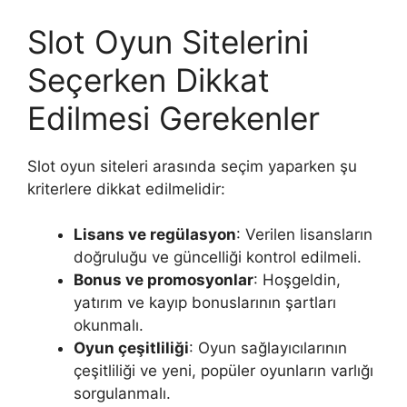
Slot Oyun Sitelerini
Seçerken Dikkat
Edilmesi Gerekenler
Slot oyun siteleri arasında seçim yaparken şu
kriterlere dikkat edilmelidir:
Lisans ve regülasyon
: Verilen lisansların
doğruluğu ve güncelliği kontrol edilmeli.
Bonus ve promosyonlar
: Hoşgeldin,
yatırım ve kayıp bonuslarının şartları
okunmalı.
Oyun çeşitliliği
: Oyun sağlayıcılarının
çeşitliliği ve yeni, popüler oyunların varlığı
sorgulanmalı.