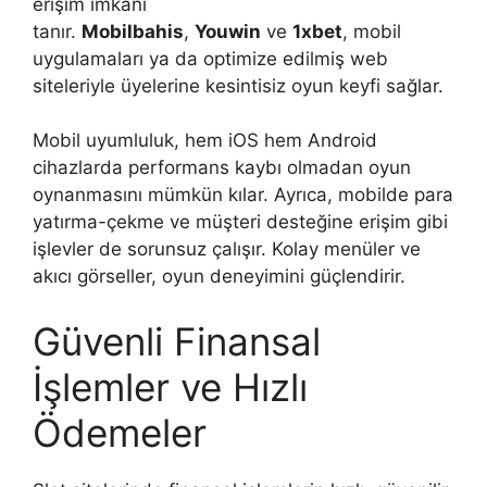
erişim imkanı
tanır.
Mobilbahis
,
Youwin
ve
1xbet
, mobil
uygulamaları ya da optimize edilmiş web
siteleriyle üyelerine kesintisiz oyun keyfi sağlar.
Mobil uyumluluk, hem iOS hem Android
cihazlarda performans kaybı olmadan oyun
oynanmasını mümkün kılar. Ayrıca, mobilde para
yatırma-çekme ve müşteri desteğine erişim gibi
işlevler de sorunsuz çalışır. Kolay menüler ve
akıcı görseller, oyun deneyimini güçlendirir.
Güvenli Finansal
İşlemler ve Hızlı
Ödemeler