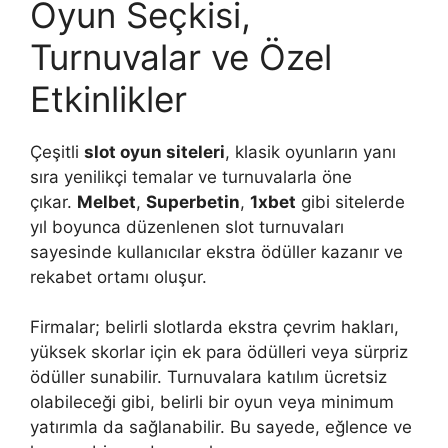
Oyun Seçkisi,
Turnuvalar ve Özel
Etkinlikler
Çeşitli
slot oyun siteleri
, klasik oyunların yanı
sıra yenilikçi temalar ve turnuvalarla öne
çıkar.
Melbet
,
Superbetin
,
1xbet
gibi sitelerde
yıl boyunca düzenlenen slot turnuvaları
sayesinde kullanıcılar ekstra ödüller kazanır ve
rekabet ortamı oluşur.
Firmalar; belirli slotlarda ekstra çevrim hakları,
yüksek skorlar için ek para ödülleri veya sürpriz
ödüller sunabilir. Turnuvalara katılım ücretsiz
olabileceği gibi, belirli bir oyun veya minimum
yatırımla da sağlanabilir. Bu sayede, eğlence ve