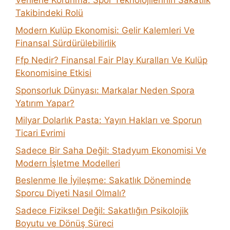
Verilerle Korunma: Spor Teknolojilerinin Sakatlık
Takibindeki Rolü
Modern Kulüp Ekonomisi: Gelir Kalemleri Ve
Finansal Sürdürülebilirlik
Ffp Nedir? Finansal Fair Play Kuralları Ve Kulüp
Ekonomisine Etkisi
Sponsorluk Dünyası: Markalar Neden Spora
Yatırım Yapar?
Milyar Dolarlık Pasta: Yayın Hakları ve Sporun
Ticari Evrimi
Sadece Bir Saha Değil: Stadyum Ekonomisi Ve
Modern İşletme Modelleri
Beslenme Ile İyileşme: Sakatlık Döneminde
Sporcu Diyeti Nasıl Olmalı?
Sadece Fiziksel Değil: Sakatlığın Psikolojik
Boyutu ve Dönüş Süreci