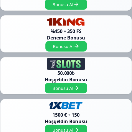
Bonusu Al
%450 + 350 FS
Deneme Bonusu
Bonusu Al
50.000₺
Hoşgeldin Bonusu
Bonusu Al
1500 € + 150
Hoşgeldin Bonusu
Bonusu Al