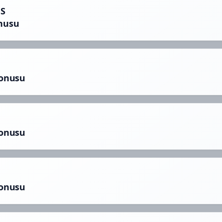
FS
nusu
Bonusu
Bonusu
Bonusu