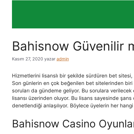
Bahisnow Güvenilir m
Kasım 27, 2020
yazar
admin
Hizmetlerini lisanslı bir şekilde sürdüren bet sitesi
Son günlerin en çok beğenilen bet sitelerinden bir
soruları da gündeme geliyor. Bu sorulara verilecek e
lisansı üzerinden oluyor. Bu lisans sayesinde şans 
denetlendiği anlaşılıyor. Böylece üyelerin her hangi 
Bahisnow Casino Oyunlar