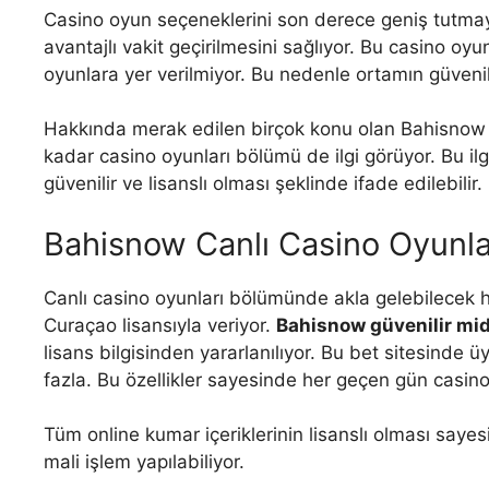
Casino oyun seçeneklerini son derece geniş tutmayı 
avantajlı vakit geçirilmesini sağlıyor. Bu casino oy
oyunlara yer verilmiyor. Bu nedenle ortamın güvenil
Hakkında merak edilen birçok konu olan Bahisnow k
kadar casino oyunları bölümü de ilgi görüyor. Bu il
güvenilir ve lisanslı olması şeklinde ifade edilebilir.
Bahisnow Canlı Casino Oyunlar
Canlı casino oyunları bölümünde akla gelebilecek he
Curaçao lisansıyla veriyor.
Bahisnow güvenilir mi
lisans bilgisinden yararlanılıyor. Bu bet sitesinde ü
fazla. Bu özellikler sayesinde her geçen gün casino
Tüm online kumar içeriklerinin lisanslı olması say
mali işlem yapılabiliyor.