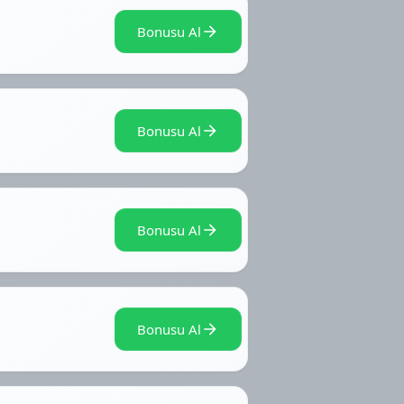
Bonusu Al
Bonusu Al
Bonusu Al
Bonusu Al