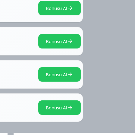
Bonusu Al
Bonusu Al
Bonusu Al
Bonusu Al