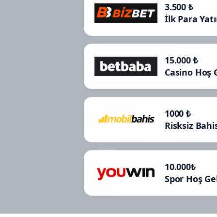
3.500 ₺
İlk Para Ya
15.000 ₺
Casino Hoş 
1000 ₺
Risksiz Bah
10.000₺
Spor Hoş Ge