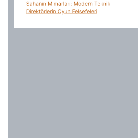
Sahanın Mimarları: Modern Teknik
Direktörlerin Oyun Felsefeleri