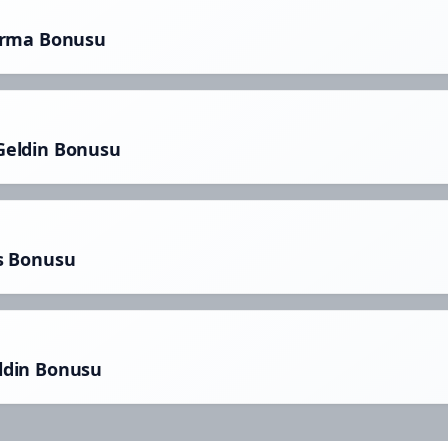
tırma Bonusu
Geldin Bonusu
is Bonusu
ldin Bonusu