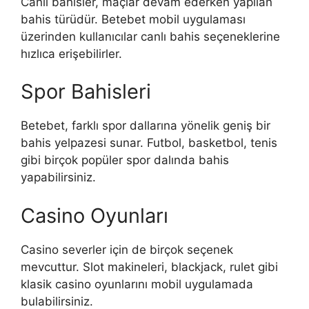
Canlı bahisler, maçlar devam ederken yapılan
bahis türüdür. Betebet mobil uygulaması
üzerinden kullanıcılar canlı bahis seçeneklerine
hızlıca erişebilirler.
Spor Bahisleri
Betebet, farklı spor dallarına yönelik geniş bir
bahis yelpazesi sunar. Futbol, basketbol, tenis
gibi birçok popüler spor dalında bahis
yapabilirsiniz.
Casino Oyunları
Casino severler için de birçok seçenek
mevcuttur. Slot makineleri, blackjack, rulet gibi
klasik casino oyunlarını mobil uygulamada
bulabilirsiniz.