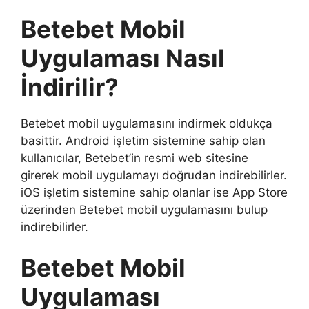
Betebet Mobil
Uygulaması Nasıl
İndirilir?
Betebet mobil uygulamasını indirmek oldukça
basittir. Android işletim sistemine sahip olan
kullanıcılar, Betebet’in resmi web sitesine
girerek mobil uygulamayı doğrudan indirebilirler.
iOS işletim sistemine sahip olanlar ise App Store
üzerinden Betebet mobil uygulamasını bulup
indirebilirler.
Betebet Mobil
Uygulaması