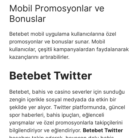
Mobil Promosyonlar ve
Bonuslar
Betebet mobil uygulama kullanıcılarına özel
promosyonlar ve bonuslar sunar. Mobil
kullanıcılar, çeşitli kampanyalardan faydalanarak
kazançlarını artırabilirler.
Betebet Twitter
Betebet, bahis ve casino severler için sunduğu
zengin içerikle sosyal medyada da etkin bir
şekilde yer alıyor. Twitter platformunda, güncel
spor haberleri, bahis ipuçları, eğlenceli
yarışmalar ve özel promosyonlarla takipçilerini
bilgilendiriyor ve eğlendiriyor.
Betebet Twitter
hesabını takip ederek, heyecan dolu bahis