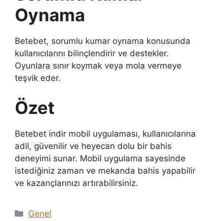
Oynama
Betebet, sorumlu kumar oynama konusunda
kullanıcılarını bilinçlendirir ve destekler.
Oyunlara sınır koymak veya mola vermeye
teşvik eder.
Özet
Betebet indir mobil uygulaması, kullanıcılarına
adil, güvenilir ve heyecan dolu bir bahis
deneyimi sunar. Mobil uygulama sayesinde
istediğiniz zaman ve mekanda bahis yapabilir
ve kazançlarınızı artırabilirsiniz.
Kategoriler
Genel