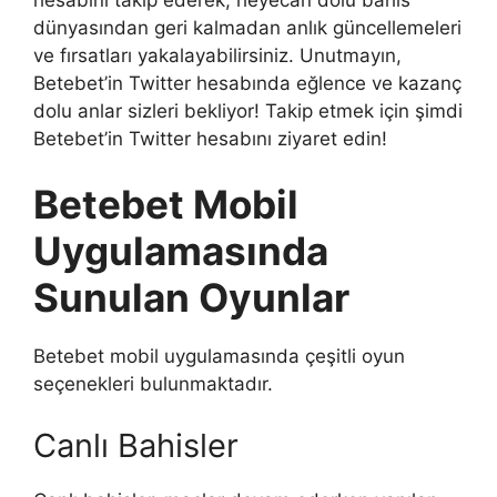
dünyasından geri kalmadan anlık güncellemeleri
ve fırsatları yakalayabilirsiniz. Unutmayın,
Betebet’in Twitter hesabında eğlence ve kazanç
dolu anlar sizleri bekliyor! Takip etmek için şimdi
Betebet’in Twitter hesabını ziyaret edin!
Betebet Mobil
Uygulamasında
Sunulan Oyunlar
Betebet mobil uygulamasında çeşitli oyun
seçenekleri bulunmaktadır.
Canlı Bahisler