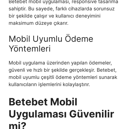
Betebet mobil uygulaması, responsive tasarıma
sahiptir. Bu sayede, farklı cihazlarda sorunsuz
bir şekilde çalışır ve kullanıcı deneyimini
maksimum düzeye çıkarır.
Mobil Uyumlu Ödeme
Yöntemleri
Mobil uygulama üzerinden yapılan ödemeler,
güvenli ve hızlı bir şekilde gerçekleşir. Betebet,
mobil uyumlu çeşitli ödeme yöntemleri sunarak
kullanıcıların işlemlerini kolaylaştırır.
Betebet Mobil
Uygulaması Güvenilir
mi?