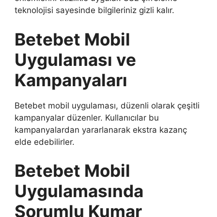
teknolojisi sayesinde bilgileriniz gizli kalır.
Betebet Mobil
Uygulaması ve
Kampanyaları
Betebet mobil uygulaması, düzenli olarak çeşitli
kampanyalar düzenler. Kullanıcılar bu
kampanyalardan yararlanarak ekstra kazanç
elde edebilirler.
Betebet Mobil
Uygulamasında
Sorumlu Kumar