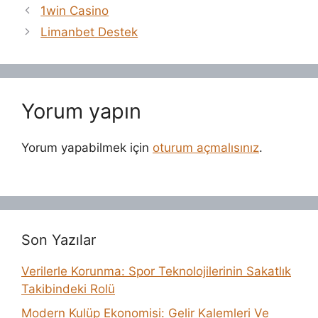
1win Casino
Limanbet Destek
Yorum yapın
Yorum yapabilmek için
oturum açmalısınız
.
Son Yazılar
Verilerle Korunma: Spor Teknolojilerinin Sakatlık
Takibindeki Rolü
Modern Kulüp Ekonomisi: Gelir Kalemleri Ve