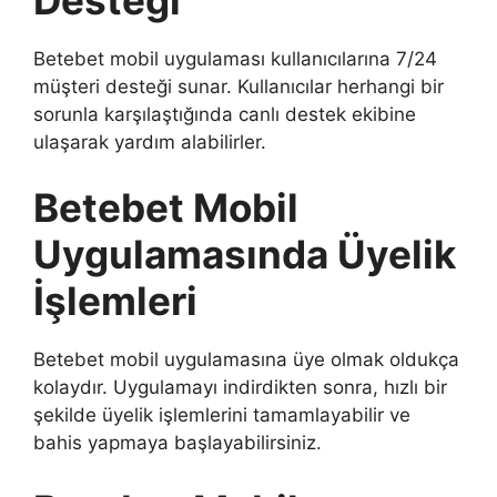
Betebet mobil uygulaması kullanıcılarına 7/24
müşteri desteği sunar. Kullanıcılar herhangi bir
sorunla karşılaştığında canlı destek ekibine
ulaşarak yardım alabilirler.
Betebet Mobil
Uygulamasında Üyelik
İşlemleri
Betebet mobil uygulamasına üye olmak oldukça
kolaydır. Uygulamayı indirdikten sonra, hızlı bir
şekilde üyelik işlemlerini tamamlayabilir ve
bahis yapmaya başlayabilirsiniz.