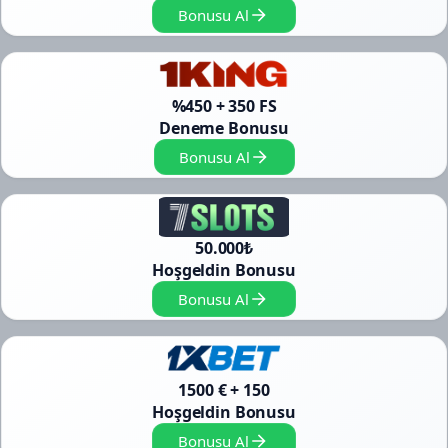
Bonusu Al
%450 + 350 FS
Deneme Bonusu
Bonusu Al
50.000₺
Hoşgeldin Bonusu
Bonusu Al
1500 € + 150
Hoşgeldin Bonusu
Bonusu Al