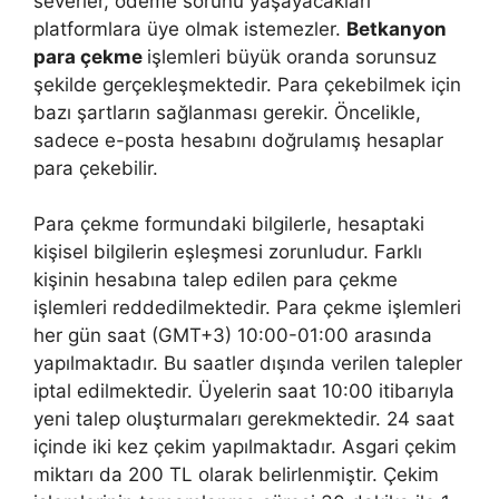
severler, ödeme sorunu yaşayacakları
platformlara üye olmak istemezler.
Betkanyon
para çekme
işlemleri büyük oranda sorunsuz
şekilde gerçekleşmektedir. Para çekebilmek için
bazı şartların sağlanması gerekir. Öncelikle,
sadece e-posta hesabını doğrulamış hesaplar
para çekebilir.
Para çekme formundaki bilgilerle, hesaptaki
kişisel bilgilerin eşleşmesi zorunludur. Farklı
kişinin hesabına talep edilen para çekme
işlemleri reddedilmektedir. Para çekme işlemleri
her gün saat (GMT+3) 10:00-01:00 arasında
yapılmaktadır. Bu saatler dışında verilen talepler
iptal edilmektedir. Üyelerin saat 10:00 itibarıyla
yeni talep oluşturmaları gerekmektedir. 24 saat
içinde iki kez çekim yapılmaktadır. Asgari çekim
miktarı da 200 TL olarak belirlenmiştir. Çekim