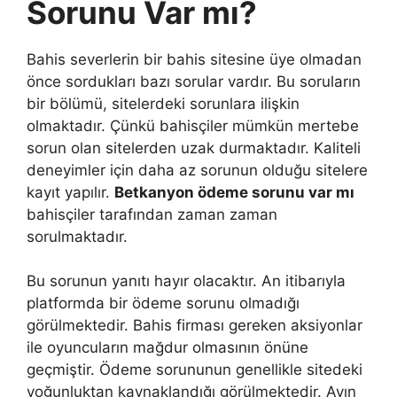
Sorunu Var mı?
Bahis severlerin bir bahis sitesine üye olmadan
önce sordukları bazı sorular vardır. Bu soruların
bir bölümü, sitelerdeki sorunlara ilişkin
olmaktadır. Çünkü bahisçiler mümkün mertebe
sorun olan sitelerden uzak durmaktadır. Kaliteli
deneyimler için daha az sorunun olduğu sitelere
kayıt yapılır.
Betkanyon ödeme sorunu var mı
bahisçiler tarafından zaman zaman
sorulmaktadır.
Bu sorunun yanıtı hayır olacaktır. An itibarıyla
platformda bir ödeme sorunu olmadığı
görülmektedir. Bahis firması gereken aksiyonlar
ile oyuncuların mağdur olmasının önüne
geçmiştir. Ödeme sorununun genellikle sitedeki
yoğunluktan kaynaklandığı görülmektedir. Ayın