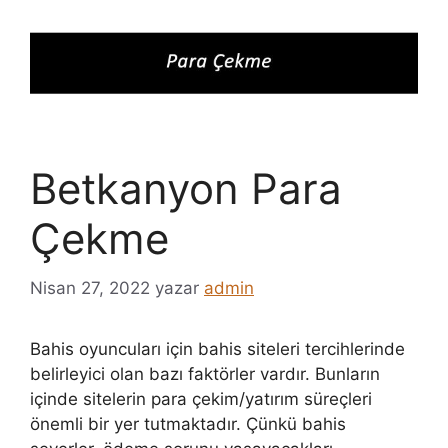
Betkanyon Para
Çekme
Nisan 27, 2022
yazar
admin
Bahis oyuncuları için bahis siteleri tercihlerinde
belirleyici olan bazı faktörler vardır. Bunların
içinde sitelerin para çekim/yatırım süreçleri
önemli bir yer tutmaktadır. Çünkü bahis