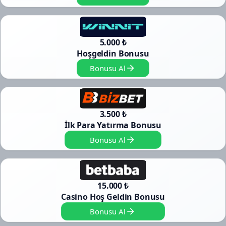
5.000 ₺
Hoşgeldin Bonusu
Bonusu Al
3.500 ₺
İlk Para Yatırma Bonusu
Bonusu Al
15.000 ₺
Casino Hoş Geldin Bonusu
Bonusu Al