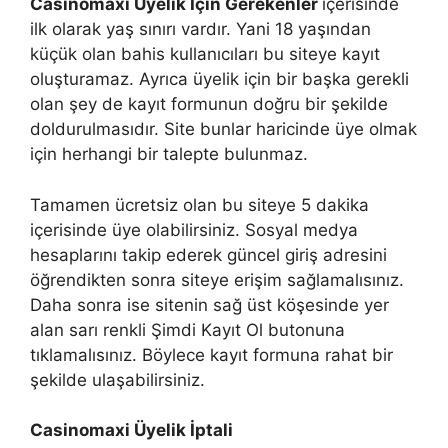
Casinomaxi Üyelik İçin Gerekenler
içerisinde
ilk olarak yaş sınırı vardır. Yani 18 yaşından
küçük olan bahis kullanıcıları bu siteye kayıt
oluşturamaz. Ayrıca üyelik için bir başka gerekli
olan şey de kayıt formunun doğru bir şekilde
doldurulmasıdır. Site bunlar haricinde üye olmak
için herhangi bir talepte bulunmaz.
Tamamen ücretsiz olan bu siteye 5 dakika
içerisinde üye olabilirsiniz. Sosyal medya
hesaplarını takip ederek güncel giriş adresini
öğrendikten sonra siteye erişim sağlamalısınız.
Daha sonra ise sitenin sağ üst köşesinde yer
alan sarı renkli Şimdi Kayıt Ol butonuna
tıklamalısınız. Böylece kayıt formuna rahat bir
şekilde ulaşabilirsiniz.
Casinomaxi Üyelik İptali