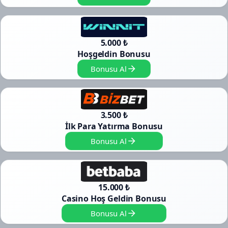
5.000 ₺
Hoşgeldin Bonusu
Bonusu Al
3.500 ₺
İlk Para Yatırma Bonusu
Bonusu Al
15.000 ₺
Casino Hoş Geldin Bonusu
Bonusu Al