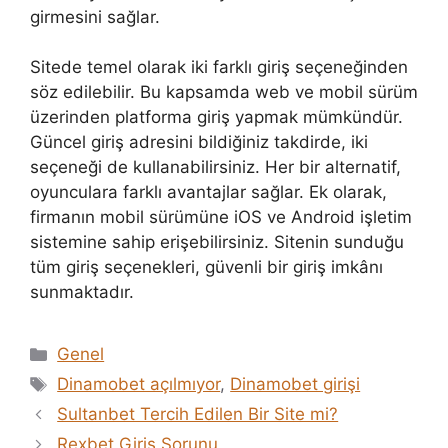
girmesini sağlar.
Sitede temel olarak iki farklı giriş seçeneğinden
söz edilebilir. Bu kapsamda web ve mobil sürüm
üzerinden platforma giriş yapmak mümkündür.
Güncel giriş adresini bildiğiniz takdirde, iki
seçeneği de kullanabilirsiniz. Her bir alternatif,
oyunculara farklı avantajlar sağlar. Ek olarak,
firmanın mobil sürümüne iOS ve Android işletim
sistemine sahip erişebilirsiniz. Sitenin sunduğu
tüm giriş seçenekleri, güvenli bir giriş imkânı
sunmaktadır.
Kategoriler
Genel
Etiketler
Dinamobet açılmıyor
,
Dinamobet girişi
Sultanbet Tercih Edilen Bir Site mi?
Rexbet Giriş Sorunu