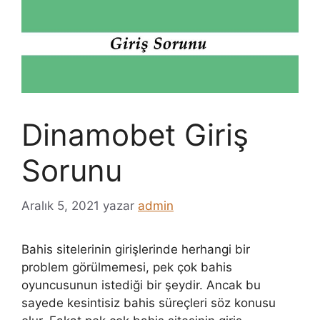
Dinamobet Giriş
Sorunu
Aralık 5, 2021
yazar
admin
Bahis sitelerinin girişlerinde herhangi bir
problem görülmemesi, pek çok bahis
oyuncusunun istediği bir şeydir. Ancak bu
sayede kesintisiz bahis süreçleri söz konusu