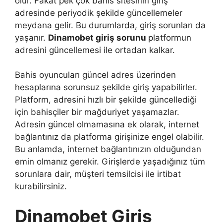
olur. Fakat pek çok bahis sitesinin giriş
adresinde periyodik şekilde güncellemeler
meydana gelir. Bu durumlarda, giriş sorunları da
yaşanır.
Dinamobet giriş sorunu
platformun
adresini güncellemesi ile ortadan kalkar.
Bahis oyuncuları güncel adres üzerinden
hesaplarına sorunsuz şekilde giriş yapabilirler.
Platform, adresini hızlı bir şekilde güncellediği
için bahisçiler bir mağduriyet yaşamazlar.
Adresin güncel olmamasına ek olarak, internet
bağlantınız da platforma girişinize engel olabilir.
Bu anlamda, internet bağlantınızın olduğundan
emin olmanız gerekir. Girişlerde yaşadığınız tüm
sorunlara dair, müşteri temsilcisi ile irtibat
kurabilirsiniz.
Dinamobet Giriş