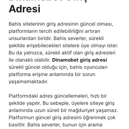
Adresi
Bahis sitelerinin giriş adresinin güncel olması,
platformların tercih edilebilirliğini artıran
unsurlardan biridir. Bahis severler, sürekli
şekilde erişebilecekleri sitelere üye olmayı ister.
Bu da yalnızca, sürekli aktif olan giriş adresleri
ile olanaklı olabilir.
Dinamobet giriş adresi
sürekli güncel olduğu için, bahis oyuncuları
platforma erişme anlamında bir sorun
yaşamamaktadır.
Platformdaki adres güncellemeleri, hızlı bir
şekilde yapılır. Bu sebeple, üyelere siteye giriş
anlamında uzun süreli bir mağduriyet yaşamaz.
Platformun güncel giriş adresini öğrenmek çok
basittir. Bahis severler, bunun için arama