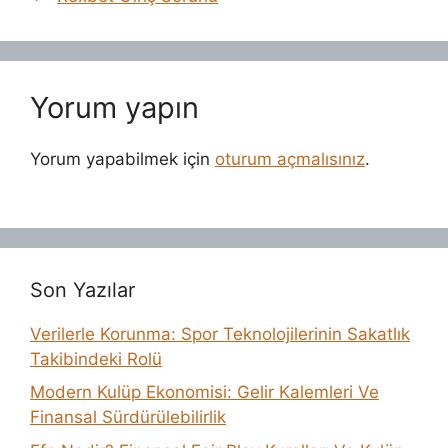
Yorum yapın
Yorum yapabilmek için
oturum açmalısınız
.
Son Yazılar
Verilerle Korunma: Spor Teknolojilerinin Sakatlık
Takibindeki Rolü
Modern Kulüp Ekonomisi: Gelir Kalemleri Ve
Finansal Sürdürülebilirlik