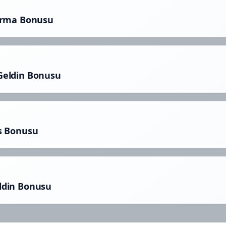
tırma Bonusu
Geldin Bonusu
is Bonusu
ldin Bonusu