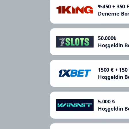
%450 + 350 
Deneme Bo
50.000₺
Hoşgeldin 
1500 € + 150
Hoşgeldin 
5.000 ₺
Hoşgeldin 