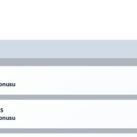
Bonusu
FS
Bonusu