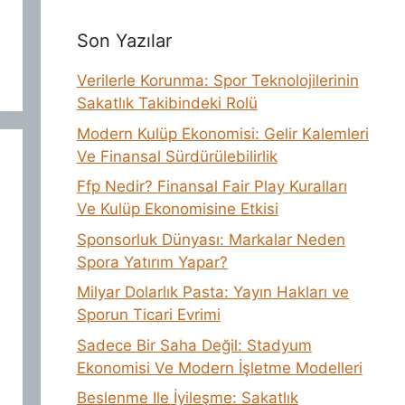
Son Yazılar
Verilerle Korunma: Spor Teknolojilerinin
Sakatlık Takibindeki Rolü
Modern Kulüp Ekonomisi: Gelir Kalemleri
Ve Finansal Sürdürülebilirlik
Ffp Nedir? Finansal Fair Play Kuralları
Ve Kulüp Ekonomisine Etkisi
Sponsorluk Dünyası: Markalar Neden
Spora Yatırım Yapar?
Milyar Dolarlık Pasta: Yayın Hakları ve
Sporun Ticari Evrimi
Sadece Bir Saha Değil: Stadyum
Ekonomisi Ve Modern İşletme Modelleri
Beslenme Ile İyileşme: Sakatlık