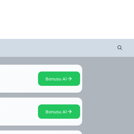
Bonusu Al
Bonusu Al