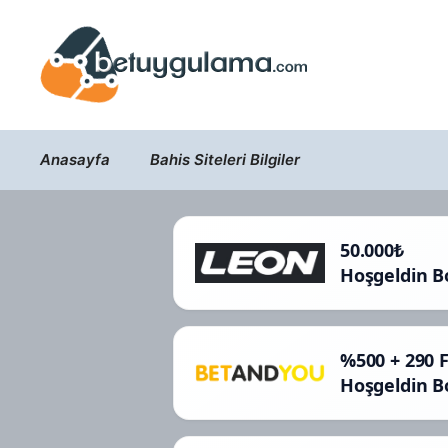
İçeriğe
atla
Anasayfa
Bahis Siteleri Bilgiler
50.000₺
Hoşgeldin 
%500 + 290 
Hoşgeldin 