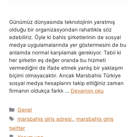
Günümüz dünyasında teknolojinin yaratmış
olduğu bir organizasyondan rahatlıkla söz
edebiliriz. Öyle ki bahis şirketlerinin de sosyal
medya uygulamalarında yer göstermesini de bu
anlamda normal karşılamak gerekiyor. Tabii ki
her şirketin eş değer oranda bu hizmeti
vermediğini de ifade etmek yanlış bir yaklaşım
biçimi olmayacaktır. Ancak Marsbahis Türkiye
sosyal medya hesaplarını takip ettiğiniz zaman
firmanın oldukça farklı …
Devamını oku
Kategoriler
Genel
Etiketler
marsbahis giriş adresi.
,
marsbahis giriş
twitter