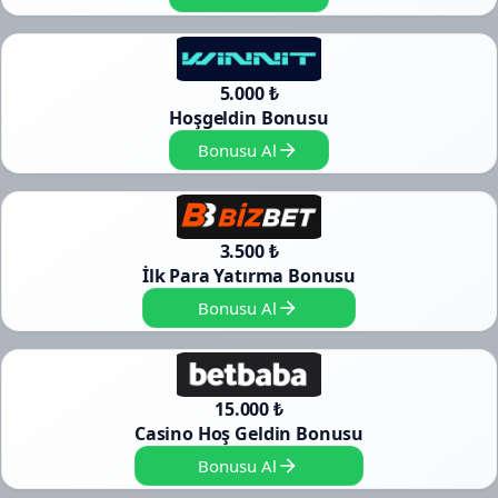
5.000 ₺
Hoşgeldin Bonusu
Bonusu Al
3.500 ₺
İlk Para Yatırma Bonusu
Bonusu Al
15.000 ₺
Casino Hoş Geldin Bonusu
Bonusu Al