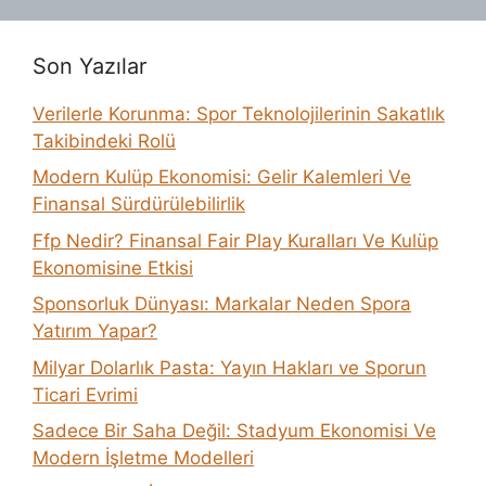
Son Yazılar
Verilerle Korunma: Spor Teknolojilerinin Sakatlık
Takibindeki Rolü
Modern Kulüp Ekonomisi: Gelir Kalemleri Ve
Finansal Sürdürülebilirlik
Ffp Nedir? Finansal Fair Play Kuralları Ve Kulüp
Ekonomisine Etkisi
Sponsorluk Dünyası: Markalar Neden Spora
Yatırım Yapar?
Milyar Dolarlık Pasta: Yayın Hakları ve Sporun
Ticari Evrimi
Sadece Bir Saha Değil: Stadyum Ekonomisi Ve
Modern İşletme Modelleri