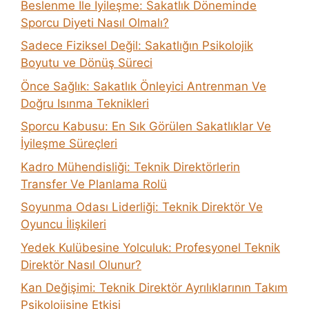
Beslenme Ile İyileşme: Sakatlık Döneminde
Sporcu Diyeti Nasıl Olmalı?
Sadece Fiziksel Değil: Sakatlığın Psikolojik
Boyutu ve Dönüş Süreci
Önce Sağlık: Sakatlık Önleyici Antrenman Ve
Doğru Isınma Teknikleri
Sporcu Kabusu: En Sık Görülen Sakatlıklar Ve
İyileşme Süreçleri
Kadro Mühendisliği: Teknik Direktörlerin
Transfer Ve Planlama Rolü
Soyunma Odası Liderliği: Teknik Direktör Ve
Oyuncu İlişkileri
Yedek Kulübesine Yolculuk: Profesyonel Teknik
Direktör Nasıl Olunur?
Kan Değişimi: Teknik Direktör Ayrılıklarının Takım
Psikolojisine Etkisi