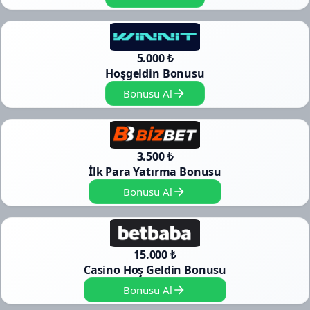
5.000 ₺
Hoşgeldin Bonusu
Bonusu Al
3.500 ₺
İlk Para Yatırma Bonusu
Bonusu Al
15.000 ₺
Casino Hoş Geldin Bonusu
Bonusu Al