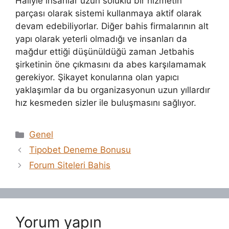
Haliyle insanlar uzun soluklu bir hizmetin
parçası olarak sistemi kullanmaya aktif olarak
devam edebiliyorlar. Diğer bahis firmalarının alt
yapı olarak yeterli olmadığı ve insanları da
mağdur ettiği düşünüldüğü zaman Jetbahis
şirketinin öne çıkmasını da abes karşılamamak
gerekiyor. Şikayet konularına olan yapıcı
yaklaşımlar da bu organizasyonun uzun yıllardır
hız kesmeden sizler ile buluşmasını sağlıyor.
Kategoriler
Genel
Tipobet Deneme Bonusu
Forum Siteleri Bahis
Yorum yapın