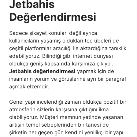
Jetbahis
Değerlendirmesi
Sadece şikayet konuları değil ayrıca
kullanıcıların yaşamış oldukları tecrübeleri de
çeşitli platformlar aracılığı ile aktardığına tanıklık
edebiliyoruz. Bilindiği gibi internet dünyası
oldukça geniş kapsamda karşımıza çıkıyor.
Jetbahis değerlendirmesi
yapmak için de
insanların yorum ve görüşlerine ayrı bir paragraf
açmak elzemdir.
Genel yapı incelendiği zaman oldukça pozitif bir
atmosferin sizlerin karşısına çıktığını ikna
olabiliyoruz. Müşteri memnuniyetinde yaşanan
artışın temel sebeplerinden bir tanesi de
şirketin her geçen gün kendini yenilikçi bir yapı