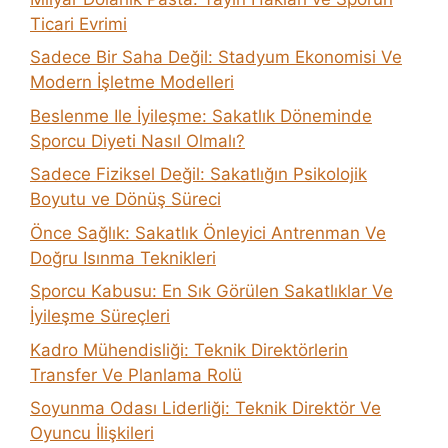
Ticari Evrimi
Sadece Bir Saha Değil: Stadyum Ekonomisi Ve
Modern İşletme Modelleri
Beslenme Ile İyileşme: Sakatlık Döneminde
Sporcu Diyeti Nasıl Olmalı?
Sadece Fiziksel Değil: Sakatlığın Psikolojik
Boyutu ve Dönüş Süreci
Önce Sağlık: Sakatlık Önleyici Antrenman Ve
Doğru Isınma Teknikleri
Sporcu Kabusu: En Sık Görülen Sakatlıklar Ve
İyileşme Süreçleri
Kadro Mühendisliği: Teknik Direktörlerin
Transfer Ve Planlama Rolü
Soyunma Odası Liderliği: Teknik Direktör Ve
Oyuncu İlişkileri