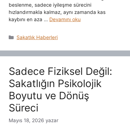
beslenme, sadece iyileşme sürecini
hızlandırmakla kalmaz, aynı zamanda kas
kaybını en aza …
Devamını oku
Kategoriler
Sakatlık Haberleri
Sadece Fiziksel Değil:
Sakatlığın Psikolojik
Boyutu ve Dönüş
Süreci
Mayıs 18, 2026
yazar