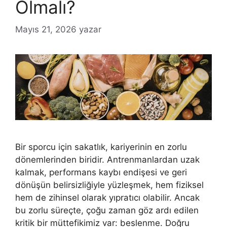
Olmalı?
Mayıs 21, 2026
yazar
Bir sporcu için sakatlık, kariyerinin en zorlu
dönemlerinden biridir. Antrenmanlardan uzak
kalmak, performans kaybı endişesi ve geri
dönüşün belirsizliğiyle yüzleşmek, hem fiziksel
hem de zihinsel olarak yıpratıcı olabilir. Ancak
bu zorlu süreçte, çoğu zaman göz ardı edilen
kritik bir müttefikimiz var: beslenme. Doğru