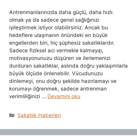
Antrenmanlarınızda daha güçlü, daha hızlı
olmak ya da sadece genel sağlığınızı
iyileştirmek istiyor olabilirsiniz. Ancak bu
hedeflere ulaşmanın önündeki en büyük
engellerden biri, hiç şüphesiz sakatlıklardır.
Sadece fiziksel acı vermekle kalmayıp,
motivasyonunuzu düşüren ve ilerlemenizi
durduran sakatlıklar, aslında doğru yaklaşımlarla
büyük ölçüde önlenebilir. Vücudunuzu
dinlemeyi, onu doğru şekilde hazırlamayı ve
korumayı öğrenmek, sadece antrenman
verimliliğinizi …
Devamını oku
Kategoriler
Sakatlık Haberleri