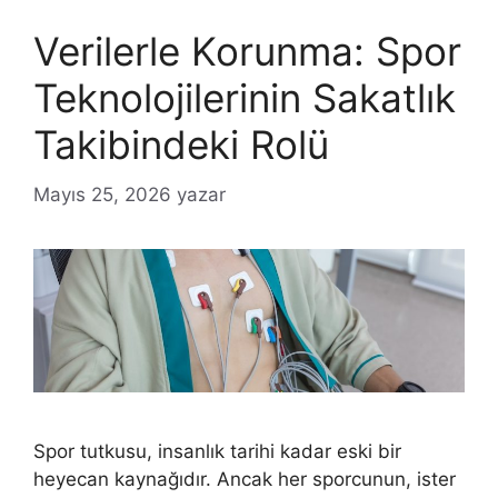
Verilerle Korunma: Spor
Teknolojilerinin Sakatlık
Takibindeki Rolü
Mayıs 25, 2026
yazar
Spor tutkusu, insanlık tarihi kadar eski bir
heyecan kaynağıdır. Ancak her sporcunun, ister