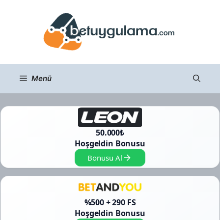
İçeriğe
atla
Menü
50.000₺
Hoşgeldin Bonusu
Bonusu Al
%500 + 290 FS
Hoşgeldin Bonusu