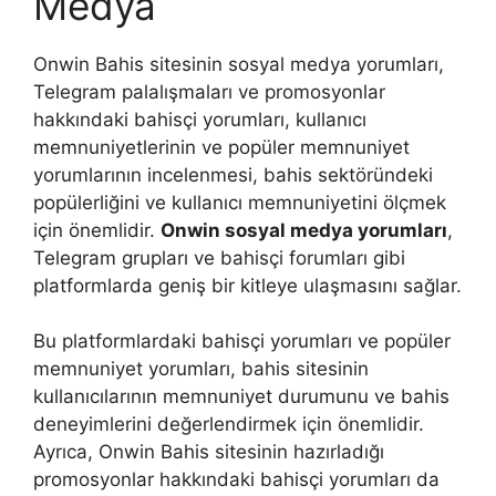
Medya
Onwin Bahis sitesinin sosyal medya yorumları,
Telegram palalışmaları ve promosyonlar
hakkındaki bahisçi yorumları, kullanıcı
memnuniyetlerinin ve popüler memnuniyet
yorumlarının incelenmesi, bahis sektöründeki
popülerliğini ve kullanıcı memnuniyetini ölçmek
için önemlidir.
Onwin sosyal medya yorumları
,
Telegram grupları ve bahisçi forumları gibi
platformlarda geniş bir kitleye ulaşmasını sağlar.
Bu platformlardaki bahisçi yorumları ve popüler
memnuniyet yorumları, bahis sitesinin
kullanıcılarının memnuniyet durumunu ve bahis
deneyimlerini değerlendirmek için önemlidir.
Ayrıca, Onwin Bahis sitesinin hazırladığı
promosyonlar hakkındaki bahisçi yorumları da