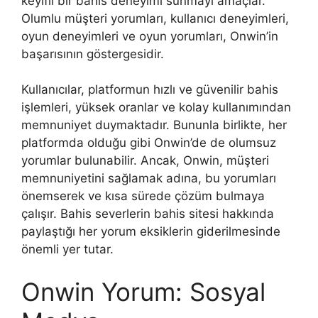
keyifli bir bahis deneyimi sunmayı amaçlar.
Olumlu müşteri yorumları, kullanıcı deneyimleri,
oyun deneyimleri ve oyun yorumları, Onwin’in
başarısının göstergesidir.
Kullanıcılar, platformun hızlı ve güvenilir bahis
işlemleri, yüksek oranlar ve kolay kullanımından
memnuniyet duymaktadır. Bununla birlikte, her
platformda olduğu gibi Onwin’de de olumsuz
yorumlar bulunabilir. Ancak, Onwin, müşteri
memnuniyetini sağlamak adına, bu yorumları
önemserek ve kısa sürede çözüm bulmaya
çalışır. Bahis severlerin bahis sitesi hakkında
paylaştığı her yorum eksiklerin giderilmesinde
önemli yer tutar.
Onwin Yorum: Sosyal