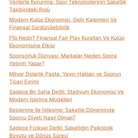
Verilerle Korunma: Spor Teknolojilerinin Sakatlık
Takibindeki Rolü
Modern Kulüp Ekonomisi: Gelir Kalemleri Ve
Finansal Sürdürülebilirlik
Ffp Nedir? Finansal Fair Play Kuralları Ve Kulüp
Ekonomisine Etkisi
Sponsorluk Dünyası: Markalar Neden Spora
Yatırım Yapar?
Milyar Dolarlık Pasta: Yayın Hakları ve Sporun
Ticari Evrimi
Sadece Bir Saha Değil: Stadyum Ekonomisi Ve
Modern İşletme Modelleri
Beslenme Ile İyileşme: Sakatlık Döneminde
Sporcu Diyeti Nasıl Olmalı?
Sadece Fiziksel Değil: Sakatlığın Psikolojik
Boyutu ve Dönüş Süreci