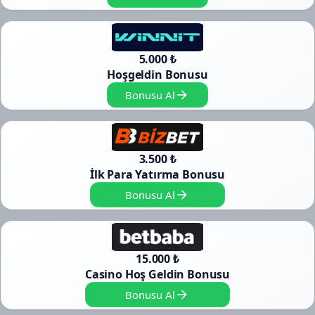
5.000 ₺
Hoşgeldin Bonusu
Bonusu Al
3.500 ₺
İlk Para Yatırma Bonusu
Bonusu Al
15.000 ₺
Casino Hoş Geldin Bonusu
Bonusu Al