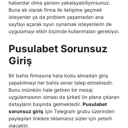
haberdar olma şansını yakalayabiliyorsunuz.
Buna ek olarak firma ile iletişime geçmek
isteyenler ya da problem yaşamadan ana
sayfayı açarak oyun oynamak isteyenlerin de
uygulamayı etkin biçimde kullanmaları gerekiyor.
Pusulabet Sorunsuz
Giriş
Bir bahis firmasına hata kodu almadan giriş
yapabilmeyi her bahis sever talep etmektedir.
Bunu mümkün hale getiren bir mesaj
uygulamasının olması da şirketi ön plana çıkaran
detayların başında gelmektedir.
Pusulabet
sorunsuz giriş
için Telegram grubu üzerinden
paylaşılan linklere tıklamanız sizler için yeterli
olacaktır.