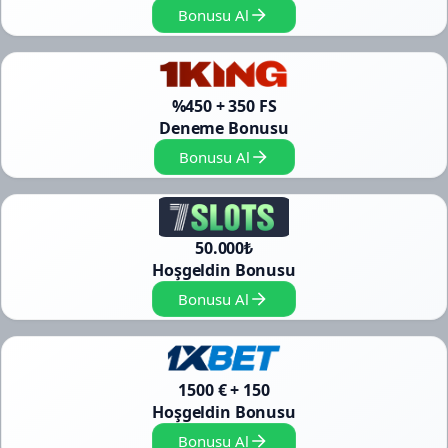
Bonusu Al
%450 + 350 FS
Deneme Bonusu
Bonusu Al
50.000₺
Hoşgeldin Bonusu
Bonusu Al
1500 € + 150
Hoşgeldin Bonusu
Bonusu Al