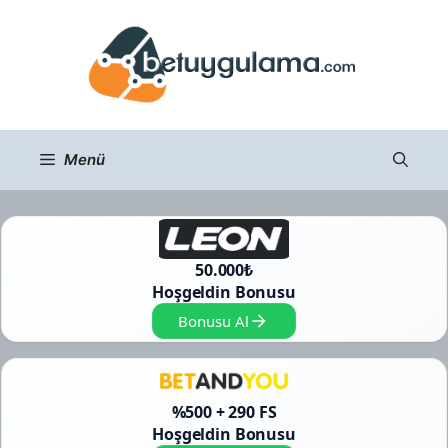
İçeriğe
atla
Menü
50.000₺
Hoşgeldin Bonusu
Bonusu Al
%500 + 290 FS
Hoşgeldin Bonusu