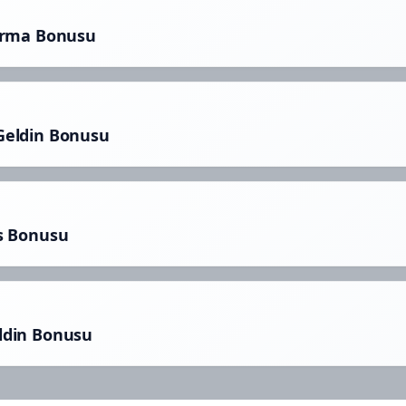
tırma Bonusu
Geldin Bonusu
is Bonusu
ldin Bonusu