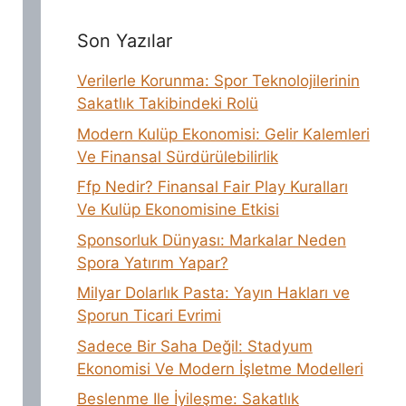
Son Yazılar
Verilerle Korunma: Spor Teknolojilerinin
Sakatlık Takibindeki Rolü
Modern Kulüp Ekonomisi: Gelir Kalemleri
Ve Finansal Sürdürülebilirlik
Ffp Nedir? Finansal Fair Play Kuralları
Ve Kulüp Ekonomisine Etkisi
Sponsorluk Dünyası: Markalar Neden
Spora Yatırım Yapar?
Milyar Dolarlık Pasta: Yayın Hakları ve
Sporun Ticari Evrimi
Sadece Bir Saha Değil: Stadyum
Ekonomisi Ve Modern İşletme Modelleri
Beslenme Ile İyileşme: Sakatlık