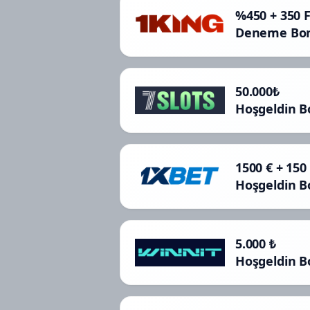
%450 + 350 
Deneme Bo
50.000₺
Hoşgeldin 
1500 € + 150
Hoşgeldin 
5.000 ₺
Hoşgeldin 