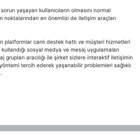
orun yaşayan kullanıcıların olmasını normal
 noktalarından en önemlisi de iletişim araçları
platformlar canlı destek hattı ve müşteri hizmetleri
in kullandığı sosyal medya ve mesaj uygulamaları
rupları aracılığı ile şirket sizlere interaktif iletişimin
 yöntemi tercih ederek yaşanabilir problemleri sağlıklı
.