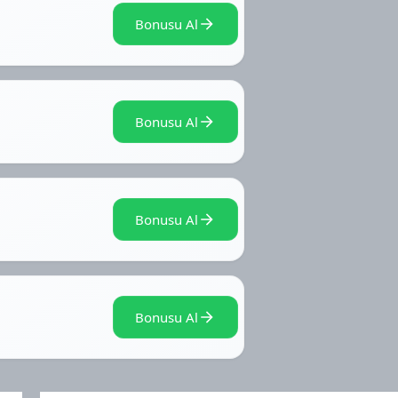
Bonusu Al
Bonusu Al
Bonusu Al
Bonusu Al