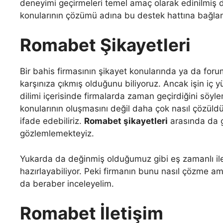
deneyimi geçirmeleri temel amaç olarak edinilmiş 
konularının çözümü adına bu destek hattına bağla
Romabet Şikayetleri
Bir bahis firmasının şikayet konularında ya da forum
karşınıza çıkmış olduğunu biliyoruz. Ancak işin iç
dilimi içerisinde firmalarda zaman geçirdiğini sö
konularının oluşmasını değil daha çok nasıl çözüld
ifade edebiliriz.
Romabet şikayetleri
arasında da ge
gözlemlemekteyiz.
Yukarda da değinmiş olduğumuz gibi eş zamanlı ile
hazırlayabiliyor. Peki firmanın bunu nasıl çözme a
da beraber inceleyelim.
Romabet İletişim