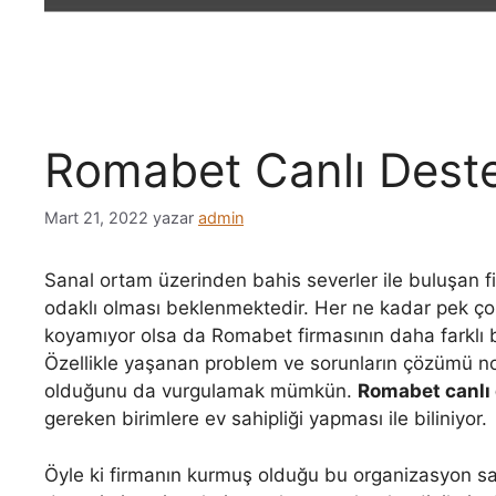
Romabet Canlı Deste
Mart 21, 2022
yazar
admin
Sanal ortam üzerinden bahis severler ile buluşan fi
odaklı olması beklenmektedir. Her ne kadar pek ço
koyamıyor olsa da Romabet firmasının daha farklı bi
Özellikle yaşanan problem ve sorunların çözümü n
olduğunu da vurgulamak mümkün.
Romabet canlı 
gereken birimlere ev sahipliği yapması ile biliniyor.
Öyle ki firmanın kurmuş olduğu bu organizasyon sa