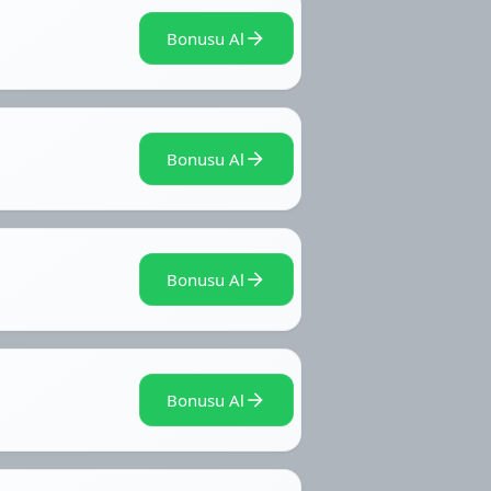
Bonusu Al
Bonusu Al
Bonusu Al
Bonusu Al