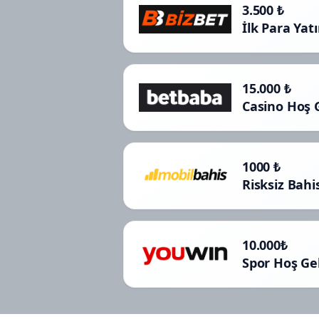
3.500 ₺
İlk Para Ya
15.000 ₺
Casino Hoş 
1000 ₺
Risksiz Bah
10.000₺
Spor Hoş Ge