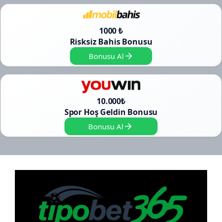
1000 ₺
Risksiz Bahis Bonusu
Bonusu Al
10.000₺
Spor Hoş Geldin Bonusu
Bonusu Al