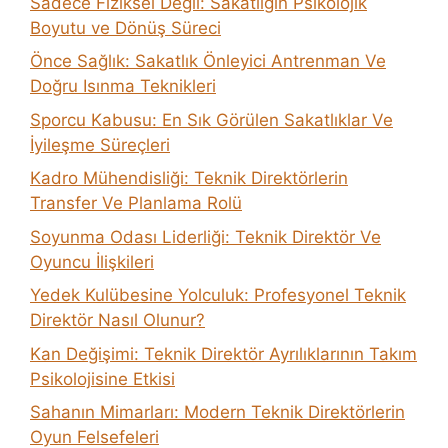
Sadece Fiziksel Değil: Sakatlığın Psikolojik
Boyutu ve Dönüş Süreci
Önce Sağlık: Sakatlık Önleyici Antrenman Ve
Doğru Isınma Teknikleri
Sporcu Kabusu: En Sık Görülen Sakatlıklar Ve
İyileşme Süreçleri
Kadro Mühendisliği: Teknik Direktörlerin
Transfer Ve Planlama Rolü
Soyunma Odası Liderliği: Teknik Direktör Ve
Oyuncu İlişkileri
Yedek Kulübesine Yolculuk: Profesyonel Teknik
Direktör Nasıl Olunur?
Kan Değişimi: Teknik Direktör Ayrılıklarının Takım
Psikolojisine Etkisi
Sahanın Mimarları: Modern Teknik Direktörlerin
Oyun Felsefeleri