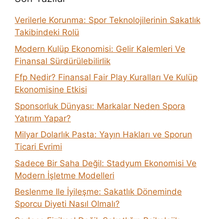
Verilerle Korunma: Spor Teknolojilerinin Sakatlık
Takibindeki Rolü
Modern Kulüp Ekonomisi: Gelir Kalemleri Ve
Finansal Sürdürülebilirlik
Ffp Nedir? Finansal Fair Play Kuralları Ve Kulüp
Ekonomisine Etkisi
Sponsorluk Dünyası: Markalar Neden Spora
Yatırım Yapar?
Milyar Dolarlık Pasta: Yayın Hakları ve Sporun
Ticari Evrimi
Sadece Bir Saha Değil: Stadyum Ekonomisi Ve
Modern İşletme Modelleri
Beslenme Ile İyileşme: Sakatlık Döneminde
Sporcu Diyeti Nasıl Olmalı?