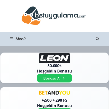
İçeriğe
atla
Menü
50.000₺
Hoşgeldin Bonusu
Bonusu Al
%500 + 290 FS
Hoşgeldin Bonusu