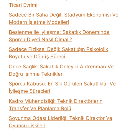
Ticari Evrimi
Sadece Bir Saha Değil: Stadyum Ekonomisi Ve
Modern İşletme Modelleri
Beslenme Ile İyileşme: Sakatlık Döneminde
Sporcu Diyeti Nasıl Olmalı?
Sadece Fiziksel Değil: Sakatlığın Psikolojik
Boyutu ve Dönüş Süreci
Önce Sağlık: Sakatlık Önleyici Antrenman Ve
Doğru Isınma Teknikleri
Sporcu Kabusu: En Sık Görülen Sakatlıklar Ve
İyileşme Süreçleri
Kadro Mühendisliği: Teknik Direktörlerin
Transfer Ve Planlama Rolü
Soyunma Odası Liderliği: Teknik Direktör Ve
Oyuncu İlişkileri