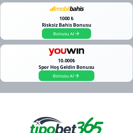
1000 ₺
Risksiz Bahis Bonusu
Bonusu Al
10.000₺
Spor Hoş Geldin Bonusu
Bonusu Al