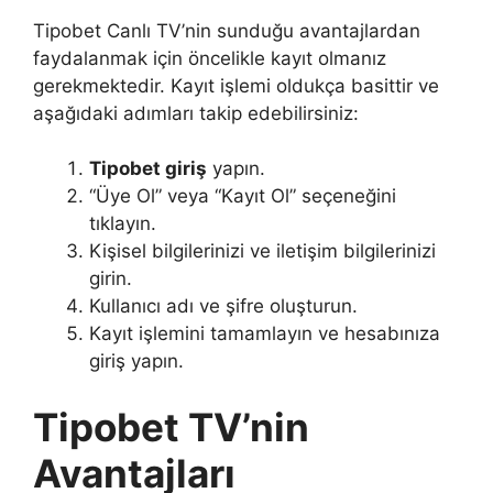
Tipobet Canlı TV’nin sunduğu avantajlardan
faydalanmak için öncelikle kayıt olmanız
gerekmektedir. Kayıt işlemi oldukça basittir ve
aşağıdaki adımları takip edebilirsiniz:
Tipobet giriş
yapın.
“Üye Ol” veya “Kayıt Ol” seçeneğini
tıklayın.
Kişisel bilgilerinizi ve iletişim bilgilerinizi
girin.
Kullanıcı adı ve şifre oluşturun.
Kayıt işlemini tamamlayın ve hesabınıza
giriş yapın.
Tipobet TV’nin
Avantajları