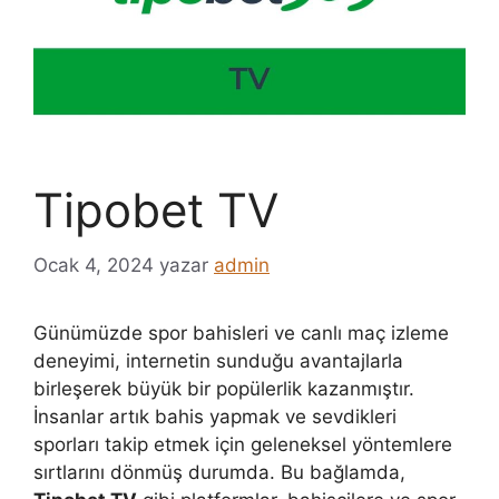
Tipobet TV
Ocak 4, 2024
yazar
admin
Günümüzde spor bahisleri ve canlı maç izleme
deneyimi, internetin sunduğu avantajlarla
birleşerek büyük bir popülerlik kazanmıştır.
İnsanlar artık bahis yapmak ve sevdikleri
sporları takip etmek için geleneksel yöntemlere
sırtlarını dönmüş durumda. Bu bağlamda,