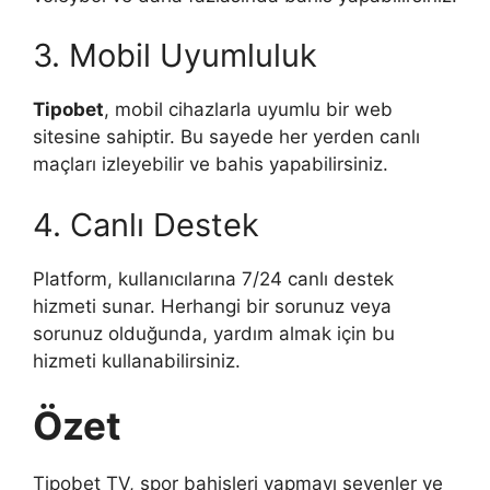
3. Mobil Uyumluluk
Tipobet
, mobil cihazlarla uyumlu bir web
sitesine sahiptir. Bu sayede her yerden canlı
maçları izleyebilir ve bahis yapabilirsiniz.
4. Canlı Destek
Platform, kullanıcılarına 7/24 canlı destek
hizmeti sunar. Herhangi bir sorunuz veya
sorunuz olduğunda, yardım almak için bu
hizmeti kullanabilirsiniz.
Özet
Tipobet TV, spor bahisleri yapmayı sevenler ve