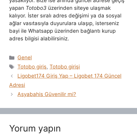
yasaklıyor. Bize ise anında güncel adrese geçiş
yapan
Totobo3
üzerinden siteye ulaşmak
kalıyor. İster sıralı adres değişimi ya da sosyal
ağlar vasıtasıyla duyurulara ulaşıp, isterseniz
bayi ile Whatsapp üzerinden bağlantı kurup
adres bilgisi alabilirsiniz.
Kategoriler
Genel
Etiketler
Totobo giriş
,
Totobo girişi
Ligobet174 Giriş Yap – Ligobet 174 Güncel
Adresi
Asyabahis Güvenilir mi?
Yorum yapın