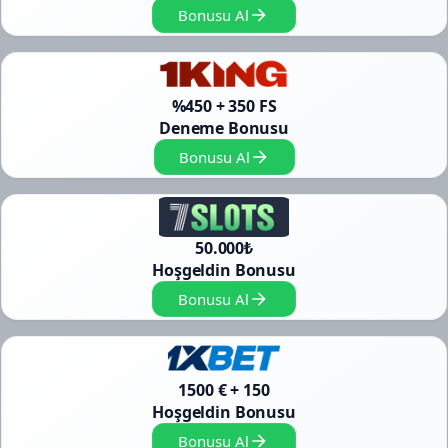
Bonusu Al
%450 + 350 FS
Deneme Bonusu
Bonusu Al
50.000₺
Hoşgeldin Bonusu
Bonusu Al
1500 € + 150
Hoşgeldin Bonusu
Bonusu Al