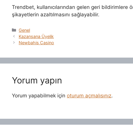
Trendbet, kullanıcılarından gelen geri bildirimler
şikayetlerin azaltılmasını sağlayabilir.
Kategoriler
Genel
Kazansana Üyelik
Newbahis Casino
Yorum yapın
Yorum yapabilmek için
oturum açmalısınız
.