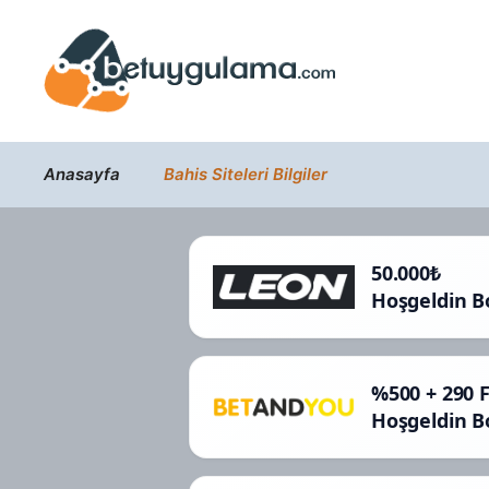
İçeriğe
atla
Anasayfa
Bahis Siteleri Bilgiler
50.000₺
Hoşgeldin 
%500 + 290 
Hoşgeldin 