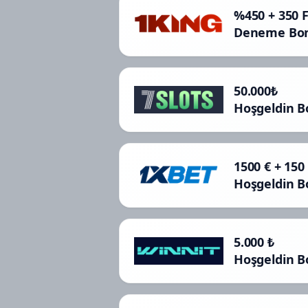
%450 + 350 
Deneme Bo
50.000₺
Hoşgeldin 
1500 € + 150
Hoşgeldin 
5.000 ₺
Hoşgeldin 