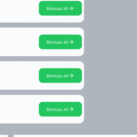
Bonusu Al
Bonusu Al
Bonusu Al
Bonusu Al