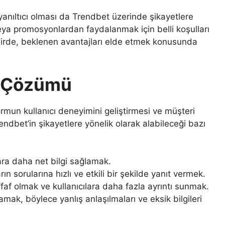
anıltıcı olması da Trendbet üzerinde şikayetlere
k veya promosyonlardan faydalanmak için belli koşulları
takdirde, beklenen avantajları elde etmek konusunda
n Çözümü
rmun kullanıcı deneyimini geliştirmesi ve müşteri
ndbet’in şikayetlere yönelik olarak alabileceği bazı
ara daha net bilgi sağlamak.
rın sorularına hızlı ve etkili bir şekilde yanıt vermek.
f olmak ve kullanıcılara daha fazla ayrıntı sunmak.
amak, böylece yanlış anlaşılmaları ve eksik bilgileri