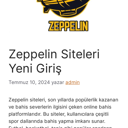
Zeppelin Siteleri
Yeni Giriş
Temmuz 10, 2024
yazar
admin
Zeppelin siteleri, son yıllarda popülerlik kazanan
ve bahis severlerin ilgisini çeken online bahis
platformlarıdır. Bu siteler, kullanıcılara çeşitli
spor dallarında bahis yapma imkanı sunar.