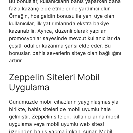
Bu bonuslar, kullanıcıların bahis yaparken daha
fazla kazanç elde etmelerine yardımcı olur.
Örneğin, hoş geldin bonusu ile yeni üye olan
kullanıcılar, ilk yatırımlarında ekstra bakiye
kazanabilir. Ayrıca, düzenli olarak yapılan
promosyonlar sayesinde mevcut kullanıcılar da
çeşitli ödüller kazanma şansı elde eder. Bu
bonuslar, bahis severlerin siteye olan bağlılığını
artırır.
Zeppelin Siteleri Mobil
Uygulama
Günümüzde mobil cihazların yaygınlaşmasıyla
birlikte, bahis siteleri de mobil uyumlu hale
gelmiştir. Zeppelin siteleri, kullanıcılarına mobil
uygulama veya mobil uyumlu web sitesi
üzerinden bahis yapma imkanı sunar. Mobil