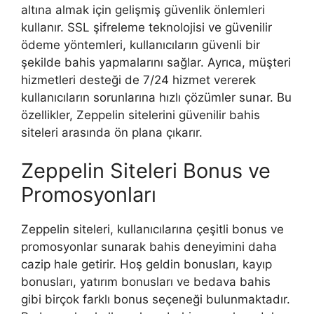
altına almak için gelişmiş güvenlik önlemleri
kullanır. SSL şifreleme teknolojisi ve güvenilir
ödeme yöntemleri, kullanıcıların güvenli bir
şekilde bahis yapmalarını sağlar. Ayrıca, müşteri
hizmetleri desteği de 7/24 hizmet vererek
kullanıcıların sorunlarına hızlı çözümler sunar. Bu
özellikler, Zeppelin sitelerini güvenilir bahis
siteleri arasında ön plana çıkarır.
Zeppelin Siteleri Bonus ve
Promosyonları
Zeppelin siteleri, kullanıcılarına çeşitli bonus ve
promosyonlar sunarak bahis deneyimini daha
cazip hale getirir. Hoş geldin bonusları, kayıp
bonusları, yatırım bonusları ve bedava bahis
gibi birçok farklı bonus seçeneği bulunmaktadır.