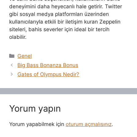
deneyimini daha heyecanlı hale getirir. Twitter
gibi sosyal medya platformları üzerinden
kullanıcılarıyla etkili bir iletişim kuran Zeppelin
siteleri, bahis severler için ideal bir tercih
olabilir.
Kategoriler
Genel
Big Bass Bonanza Bonus
Gates of Olympus Nedir?
Yorum yapın
Yorum yapabilmek için
oturum açmalısınız
.