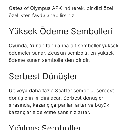
Gates of Olympus APK indirerek, bir dizi özel
özellikten faydalanabilirsiniz:
Yüksek Ödeme Sembolleri
Oyunda, Yunan tanrılarına ait semboller yüksek
ödemeler sunar. Zeus’un sembolü, en yüksek
ödeme sunan sembollerden biridir.
Serbest Dönüşler
Üç veya daha fazla Scatter sembolü, serbest
dönüşlerin kilidini açar. Serbest dönüşler
sırasında, kazanç çarpanları artar ve büyük
kazançlar elde etme şansınız artar.
Yığılmış Semboller