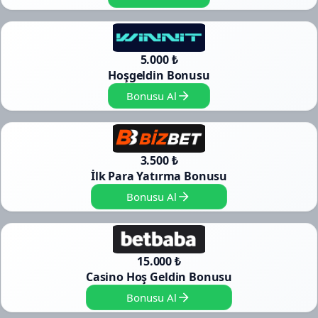
5.000 ₺
Hoşgeldin Bonusu
Bonusu Al
3.500 ₺
İlk Para Yatırma Bonusu
Bonusu Al
15.000 ₺
Casino Hoş Geldin Bonusu
Bonusu Al