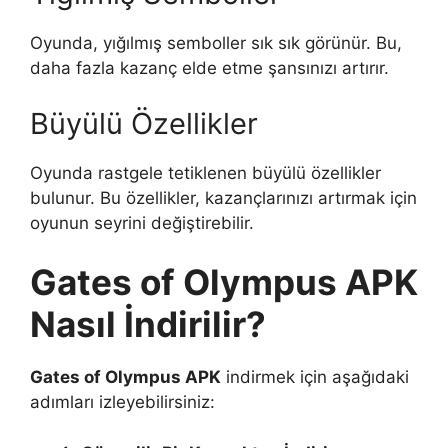
Oyunda, yığılmış semboller sık sık görünür. Bu,
daha fazla kazanç elde etme şansınızı artırır.
Büyülü Özellikler
Oyunda rastgele tetiklenen büyülü özellikler
bulunur. Bu özellikler, kazançlarınızı artırmak için
oyunun seyrini değiştirebilir.
Gates of Olympus APK
Nasıl İndirilir?
Gates of Olympus APK
indirmek için aşağıdaki
adımları izleyebilirsiniz: