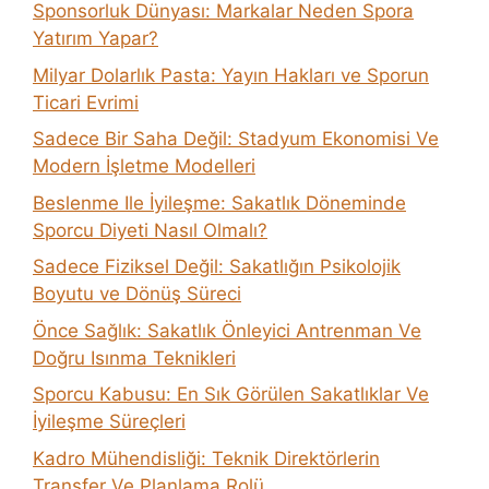
Sponsorluk Dünyası: Markalar Neden Spora
Yatırım Yapar?
Milyar Dolarlık Pasta: Yayın Hakları ve Sporun
Ticari Evrimi
Sadece Bir Saha Değil: Stadyum Ekonomisi Ve
Modern İşletme Modelleri
Beslenme Ile İyileşme: Sakatlık Döneminde
Sporcu Diyeti Nasıl Olmalı?
Sadece Fiziksel Değil: Sakatlığın Psikolojik
Boyutu ve Dönüş Süreci
Önce Sağlık: Sakatlık Önleyici Antrenman Ve
Doğru Isınma Teknikleri
Sporcu Kabusu: En Sık Görülen Sakatlıklar Ve
İyileşme Süreçleri
Kadro Mühendisliği: Teknik Direktörlerin
Transfer Ve Planlama Rolü