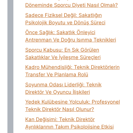
Döneminde Sporcu Diyeti Nasıl Olmalı?
Sadece Fiziksel Değil: Sakatlığın
Psikolojik Boyutu ve Dönüş Süreci
Önce Sağlık: Sakatlık Önleyici
Antrenman Ve Doğru Isınma Teknikleri
Sporcu Kabusu: En Sık Görülen
Sakatlıklar Ve İyileşme Süreçleri
Kadro Mühendisliği: Teknik Direktörlerin
Transfer Ve Planlama Rolü
Soyunma Odası Liderliği: Teknik
Direktör Ve Oyuncu İlişkileri
Yedek Kulübesine Yolculuk: Profesyonel
Teknik Direktör Nasıl Olunur?
Kan Değişimi: Teknik Direktör
Ayrılıklarının Takım Psikolojisine Etkisi