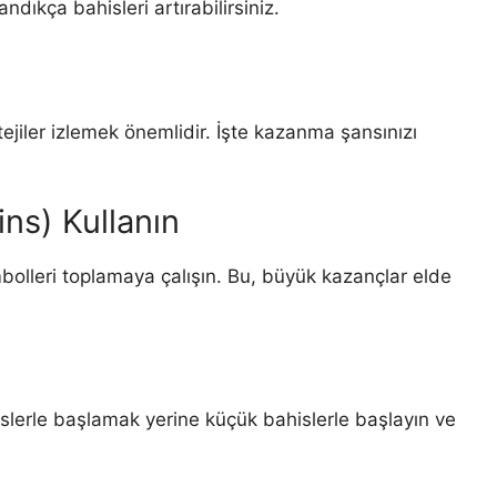
ndıkça bahisleri artırabilirsiniz.
iler izlemek önemlidir. İşte kazanma şansınızı
ins) Kullanın
olleri toplamaya çalışın. Bu, büyük kazançlar elde
hislerle başlamak yerine küçük bahislerle başlayın ve