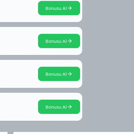
Bonusu Al
Bonusu Al
Bonusu Al
Bonusu Al