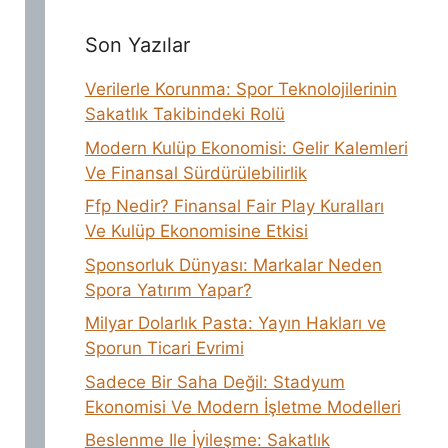
Son Yazılar
Verilerle Korunma: Spor Teknolojilerinin
Sakatlık Takibindeki Rolü
Modern Kulüp Ekonomisi: Gelir Kalemleri
Ve Finansal Sürdürülebilirlik
Ffp Nedir? Finansal Fair Play Kuralları
Ve Kulüp Ekonomisine Etkisi
Sponsorluk Dünyası: Markalar Neden
Spora Yatırım Yapar?
Milyar Dolarlık Pasta: Yayın Hakları ve
Sporun Ticari Evrimi
Sadece Bir Saha Değil: Stadyum
Ekonomisi Ve Modern İşletme Modelleri
Beslenme Ile İyileşme: Sakatlık