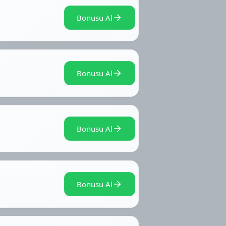
Bonusu Al
Bonusu Al
Bonusu Al
Bonusu Al